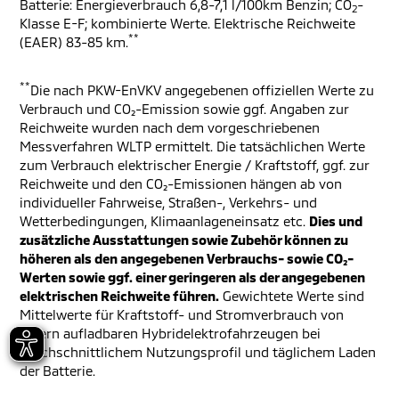
Batterie: Energieverbrauch 6,8-7,1 l/100km Benzin; CO
-
2
Klasse E-F; kombinierte Werte. Elektrische Reichweite
**
(EAER) 83-85 km.
**
Die nach PKW-EnVKV angegebenen offiziellen Werte zu
Verbrauch und CO₂-Emission sowie ggf. Angaben zur
Reichweite wurden nach dem vorgeschriebenen
Messverfahren WLTP ermittelt. Die tatsächlichen Werte
zum Verbrauch elektrischer Energie / Kraftstoff, ggf. zur
Reichweite und den CO₂-Emissionen hängen ab von
individueller Fahrweise, Straßen-, Verkehrs- und
Wetterbedingungen, Klimaanlageneinsatz etc.
Dies und
zusätzliche Ausstattungen sowie Zubehör können zu
höheren als den angegebenen Verbrauchs- sowie CO₂-
Werten sowie ggf. einer geringeren als der angegebenen
elektrischen Reichweite führen.
Gewichtete Werte sind
Mittelwerte für Kraftstoff- und Stromverbrauch von
extern aufladbaren Hybridelektrofahrzeugen bei
durchschnittlichem Nutzungsprofil und täglichem Laden
der Batterie.