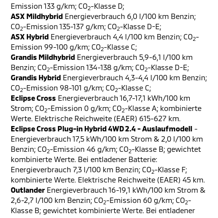
Emission 133 g/km; CO
-Klasse D;
2
ASX Mildhybrid
Energieverbrauch 6,0 l/100 km Benzin;
CO
-Emission 135-137 g/km; CO
-Klasse D-E;
2
2
ASX Hybrid
Energieverbrauch 4,4 l/100 km Benzin; CO
-
2
Emission 99-100 g/km; CO
-Klasse C;
2
Grandis Mildhybrid
Energieverbrauch 5,9-6,1 l/100 km
Benzin; CO
-Emission 134-138 g/km; CO
-Klasse D-E;
2
2
Grandis Hybrid
Energieverbrauch 4,3-4,4 l/100 km Benzin;
CO
-Emission 98-101 g/km; CO
-Klasse C;
2
2
Eclipse Cross
Energieverbrauch 16,7-17,1 kWh/100 km
Strom; CO
-Emission 0 g/km; CO
-Klasse A; kombinierte
2
2
Werte. Elektrische Reichweite (EAER) 615-627 km.
Eclipse Cross Plug-in Hybrid 4WD 2.4 - Auslaufmodell
-
Energieverbrauch 17,5 kWh/100 km Strom & 2,0 l/100 km
Benzin; CO
-Emission 46 g/km; CO
-Klasse B; gewichtet
2
2
kombinierte Werte. Bei entladener Batterie:
Energieverbrauch 7,3 l/100 km Benzin; CO
-Klasse F;
2
kombinierte Werte. Elektrische Reichweite (EAER) 45 km.
Outlander
Energieverbrauch 16-19,1 kWh/100 km Strom &
2,6-2,7 l/100 km Benzin; CO
-Emission 60 g/km; CO
-
2
2
Klasse B; gewichtet kombinierte Werte. Bei entladener