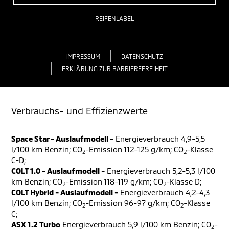
REIFENLABEL
IMPRESSUM
DATENSCHUTZ
ERKLÄRUNG ZUR BARRIEREFREIHEIT
Verbrauchs- und Effizienzwerte
Space Star - Auslaufmodell -
Energieverbrauch 4,9-5,5
l/100 km Benzin; CO
-Emission 112-125 g/km; CO
-Klasse
2
2
C-D;
COLT 1.0 - Auslaufmodell -
Energieverbrauch 5,2-5,3 l/100
km Benzin; CO
-Emission 118-119 g/km; CO
-Klasse D;
2
2
COLT Hybrid - Auslaufmodell -
Energieverbrauch 4,2-4,3
l/100 km Benzin; CO
-Emission 96-97 g/km; CO
-Klasse
2
2
C;
ASX 1.2 Turbo
Energieverbrauch 5,9 l/100 km Benzin; CO
-
2